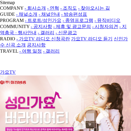
Sitemap
COMPANY
- 회사소개
- 연혁
- 조직도
- 찾아오시는 길
GUIDE
- 채널소개
- 채널안내
- 방송편성표
PROGRAM
- 트로트/성인가요
- 종영프로그램
- 뮤직비디오
COMMUNITY
- 공지사항
- 제휴 및 광고문의
- 시청자의견
- 지
역총국 · 행사안내
- 갤러리
- 신문광고
RADIO
- 가요TV 라디오 신청곡란
가요TV 라디오 듣기
신인가
수 신곡 소개
공지사항
TRAVEL
- 여행 일정
- 갤러리
가요TV