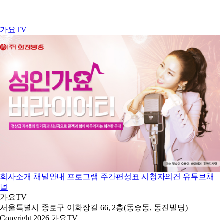
가요TV
회사소개
채널안내
프로그램
주간편성표
시청자의견
유튜브채
널
가요TV
서울특별시 종로구 이화장길 66, 2층(동숭동, 동진빌딩)
Copyright 2026 가요TV.