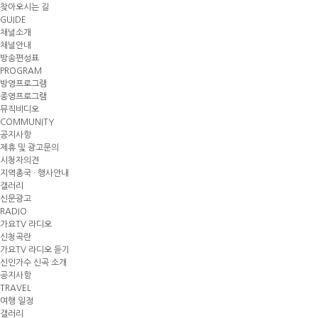
찾아오시는 길
GUIDE
채널소개
채널안내
방송편성표
PROGRAM
방영프로그램
종영프로그램
뮤직비디오
COMMUNITY
공지사항
제휴 및 광고문의
시청자의견
지역총국 · 행사안내
갤러리
신문광고
RADIO
가요TV 라디오
신청곡란
가요TV 라디오 듣기
신인가수 신곡 소개
공지사항
TRAVEL
여행 일정
갤러리