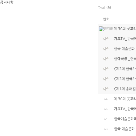
공지사항
Total :
56
번호
제 30회 곳고
가요TV_한국
한국 예술문화 
한예극장 _연극
<제2회 한국
<제2회 한국
<제1회 송해길
56
제 30회 곳고
55
가요TV_한국
54
한국예술문화파
53
한국 예술문화 