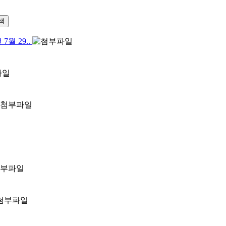
색
월 29..