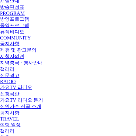
채널안내
방송편성표
PROGRAM
방영프로그램
종영프로그램
뮤직비디오
COMMUNITY
공지사항
제휴 및 광고문의
시청자의견
지역총국 · 행사안내
갤러리
신문광고
RADIO
가요TV 라디오
신청곡란
가요TV 라디오 듣기
신인가수 신곡 소개
공지사항
TRAVEL
여행 일정
갤러리