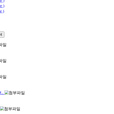
e )
e )
e )
색
..