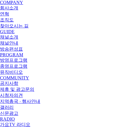
COMPANY
회사소개
연혁
조직도
찾아오시는 길
GUIDE
채널소개
채널안내
방송편성표
PROGRAM
방영프로그램
종영프로그램
뮤직비디오
COMMUNITY
공지사항
제휴 및 광고문의
시청자의견
지역총국 · 행사안내
갤러리
신문광고
RADIO
가요TV 라디오