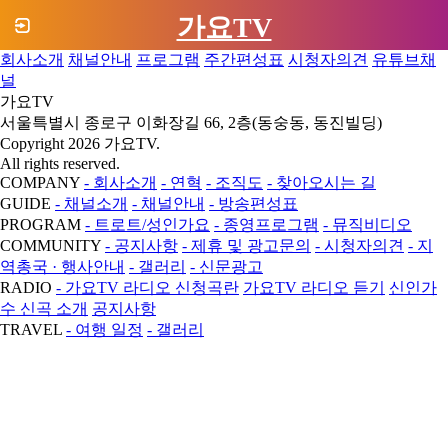
가요TV
회사소개
채널안내
프로그램
주간편성표
시청자의견
유튜브채
널
가요TV
서울특별시 종로구 이화장길 66, 2층(동숭동, 동진빌딩)
Copyright 2026 가요TV.
All rights reserved.
COMPANY
- 회사소개
- 연혁
- 조직도
- 찾아오시는 길
GUIDE
- 채널소개
- 채널안내
- 방송편성표
PROGRAM
- 트로트/성인가요
- 종영프로그램
- 뮤직비디오
COMMUNITY
- 공지사항
- 제휴 및 광고문의
- 시청자의견
- 지
역총국 · 행사안내
- 갤러리
- 신문광고
RADIO
- 가요TV 라디오 신청곡란
가요TV 라디오 듣기
신인가
수 신곡 소개
공지사항
TRAVEL
- 여행 일정
- 갤러리