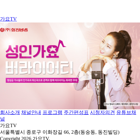
가요TV
회사소개
채널안내
프로그램
주간편성표
시청자의견
유튜브채
널
가요TV
서울특별시 종로구 이화장길 66, 2층(동숭동, 동진빌딩)
Copyright 2026 가요TV.