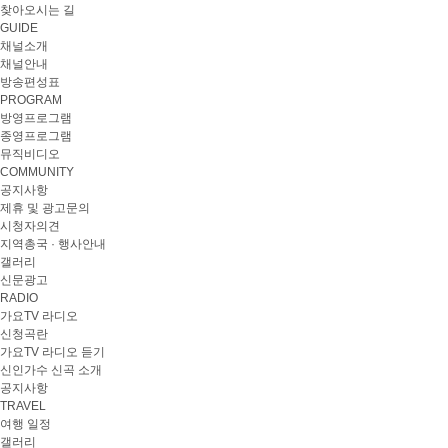
찾아오시는 길
GUIDE
채널소개
채널안내
방송편성표
PROGRAM
방영프로그램
종영프로그램
뮤직비디오
COMMUNITY
공지사항
제휴 및 광고문의
시청자의견
지역총국 · 행사안내
갤러리
신문광고
RADIO
가요TV 라디오
신청곡란
가요TV 라디오 듣기
신인가수 신곡 소개
공지사항
TRAVEL
여행 일정
갤러리