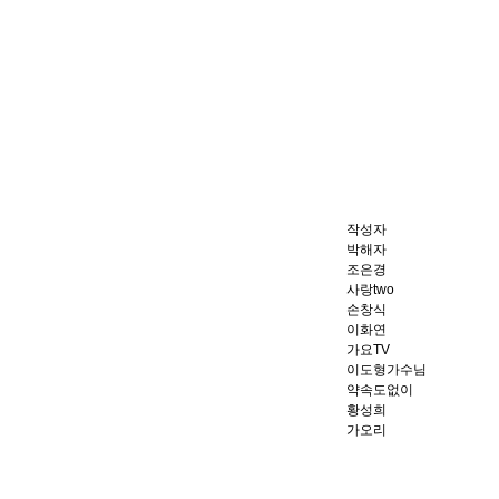
작성자
박해자
조은경
사랑two
손창식
이화연
가요TV
이도형가수님
약속도없이
황성희
가오리