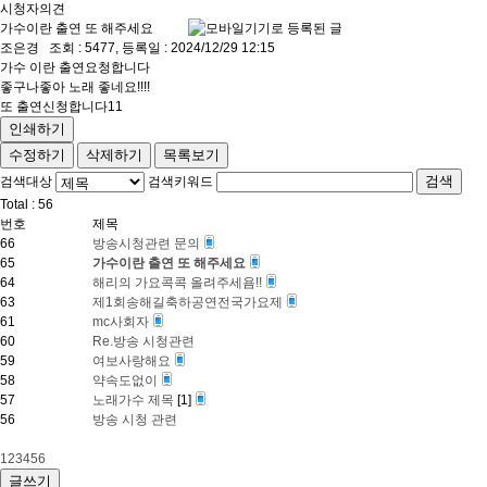
시청자의견
가수이란 출연 또 해주세요
조은경
조회 : 5477, 등록일 : 2024/12/29 12:15
가수 이란 출연요청합니다
좋구나좋아 노래 좋네요!!!!
또 출연신청합니다11
인쇄하기
수정하기
삭제하기
목록보기
검색
검색대상
검색키워드
Total :
56
번호
제목
66
방송시청관련 문의
65
가수이란 출연 또 해주세요
64
해리의 가요콕콕 올려주세욤!!
63
제1회송해길축하공연전국가요제
61
mc사회자
60
Re.방송 시청관련
59
여보사랑해요
58
약속도없이
57
노래가수 제목
[
1
]
56
방송 시청 관련
1
2
3
4
5
6
글쓰기