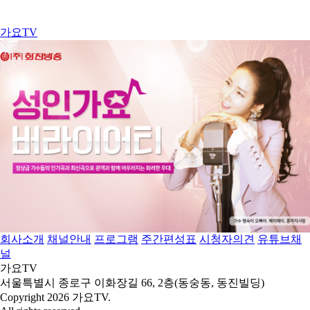
가요TV
회사소개
채널안내
프로그램
주간편성표
시청자의견
유튜브채
널
가요TV
서울특별시 종로구 이화장길 66, 2층(동숭동, 동진빌딩)
Copyright 2026 가요TV.