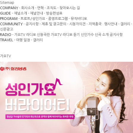
Sitemap
COMPANY
- 회사소개
- 연혁
- 조직도
- 찾아오시는 길
GUIDE
- 채널소개
- 채널안내
- 방송편성표
PROGRAM
- 트로트/성인가요
- 종영프로그램
- 뮤직비디오
COMMUNITY
- 공지사항
- 제휴 및 광고문의
- 시청자의견
- 지역총국 · 행사안내
- 갤러리
-
신문광고
RADIO
- 가요TV 라디오 신청곡란
가요TV 라디오 듣기
신인가수 신곡 소개
공지사항
TRAVEL
- 여행 일정
- 갤러리
가요TV