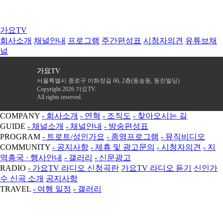
가요TV
회사소개
채널안내
프로그램
주간편성표
시청자의견
유튜브채
널
가요TV
서울특별시 종로구 이화장길 66, 2층(동숭동, 동진빌딩)
Copyright 2026 가요TV.
All rights reserved.
COMPANY
- 회사소개
- 연혁
- 조직도
- 찾아오시는 길
GUIDE
- 채널소개
- 채널안내
- 방송편성표
PROGRAM
- 트로트/성인가요
- 종영프로그램
- 뮤직비디오
COMMUNITY
- 공지사항
- 제휴 및 광고문의
- 시청자의견
- 지
역총국 · 행사안내
- 갤러리
- 신문광고
RADIO
- 가요TV 라디오 신청곡란
가요TV 라디오 듣기
신인가
수 신곡 소개
공지사항
TRAVEL
- 여행 일정
- 갤러리