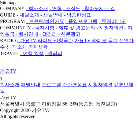
Sitemap
COMPANY
- 회사소개
- 연혁
- 조직도
- 찾아오시는 길
GUIDE
- 채널소개
- 채널안내
- 방송편성표
PROGRAM
- 트로트/성인가요
- 종영프로그램
- 뮤직비디오
COMMUNITY
- 공지사항
- 제휴 및 광고문의
- 시청자의견
- 지
역총국 · 행사안내
- 갤러리
- 신문광고
RADIO
- 가요TV 라디오 신청곡란
가요TV 라디오 듣기
신인가
수 신곡 소개
공지사항
TRAVEL
- 여행 일정
- 갤러리
가요TV
1
회사소개
채널안내
프로그램
주간편성표
시청자의견
유튜브채
널
가요TV
서울특별시 종로구 이화장길 66, 2층(동숭동, 동진빌딩)
Copyright 2026 가요TV.
All rights reserved.