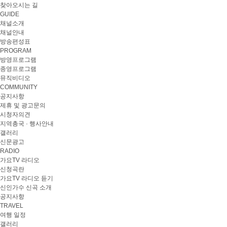
찾아오시는 길
GUIDE
채널소개
채널안내
방송편성표
PROGRAM
방영프로그램
종영프로그램
뮤직비디오
COMMUNITY
공지사항
제휴 및 광고문의
시청자의견
지역총국 · 행사안내
갤러리
신문광고
RADIO
가요TV 라디오
신청곡란
가요TV 라디오 듣기
신인가수 신곡 소개
공지사항
TRAVEL
여행 일정
갤러리