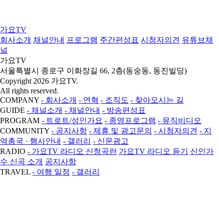
가요TV
회사소개
채널안내
프로그램
주간편성표
시청자의견
유튜브채
널
가요TV
서울특별시 종로구 이화장길 66, 2층(동숭동, 동진빌딩)
Copyright 2026 가요TV.
All rights reserved.
COMPANY
- 회사소개
- 연혁
- 조직도
- 찾아오시는 길
GUIDE
- 채널소개
- 채널안내
- 방송편성표
PROGRAM
- 트로트/성인가요
- 종영프로그램
- 뮤직비디오
COMMUNITY
- 공지사항
- 제휴 및 광고문의
- 시청자의견
- 지
역총국 · 행사안내
- 갤러리
- 신문광고
RADIO
- 가요TV 라디오 신청곡란
가요TV 라디오 듣기
신인가
수 신곡 소개
공지사항
TRAVEL
- 여행 일정
- 갤러리