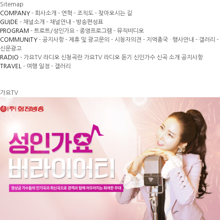
Sitemap
COMPANY
- 회사소개
- 연혁
- 조직도
- 찾아오시는 길
GUIDE
- 채널소개
- 채널안내
- 방송편성표
PROGRAM
- 트로트/성인가요
- 종영프로그램
- 뮤직비디오
COMMUNITY
- 공지사항
- 제휴 및 광고문의
- 시청자의견
- 지역총국 · 행사안내
- 갤러리
-
신문광고
RADIO
- 가요TV 라디오 신청곡란
가요TV 라디오 듣기
신인가수 신곡 소개
공지사항
TRAVEL
- 여행 일정
- 갤러리
가요TV