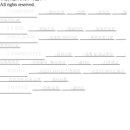
All rights reserved.
COMPANY
- 회사소개
- 연혁
- 조직도
- 찾
아오시는 길
GUIDE
- 채널소개
- 채널안내
- 방송편성표
PROGRAM
- 트로트/성인가요
- 종영프로그램
-
뮤직비디오
COMMUNITY
- 공지사항
- 제휴 및 광고문의
-
시청자의견
- 지역총국 · 행사안내
- 갤러리
- 신문광고
RADIO
- 가요TV 라디오 신청곡란
가요TV 라디오 듣기
신인가수 신곡 소개
공지사항
TRAVEL
- 여행 일정
- 갤러리