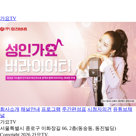
가요TV
회사소개
채널안내
프로그램
주간편성표
시청자의견
유튜브채
널
가요TV
서울특별시 종로구 이화장길 66, 2층(동숭동, 동진빌딩)
Copyright 2026 가요TV.