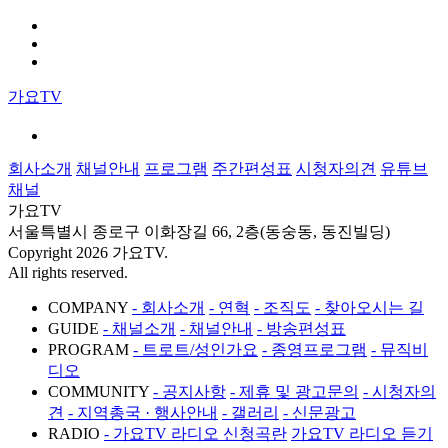
가요TV
회사소개
채널안내
프로그램
주간편성표
시청자의견
유튜브
채널
가요TV
서울특별시 종로구 이화장길 66, 2층(동숭동, 동진빌딩)
Copyright 2026 가요TV.
All rights reserved.
COMPANY
- 회사소개
- 연혁
- 조직도
- 찾아오시는 길
GUIDE
- 채널소개
- 채널안내
- 방송편성표
PROGRAM
- 트로트/성인가요
- 종영프로그램
- 뮤직비
디오
COMMUNITY
- 공지사항
- 제휴 및 광고문의
- 시청자의
견
- 지역총국 · 행사안내
- 갤러리
- 신문광고
RADIO
- 가요TV 라디오 신청곡란
가요TV 라디오 듣기