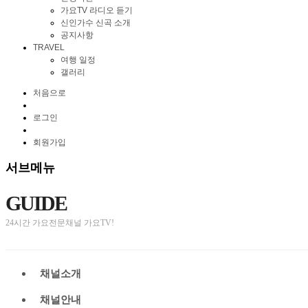
가요TV 라디오 듣기
신인가수 신곡 소개
공지사항
TRAVEL
여행 일정
갤러리
처음으로
로그인
회원가입
서브메뉴
GUIDE
24시간 가요전문채널 가요TV!
채널소개
채널안내