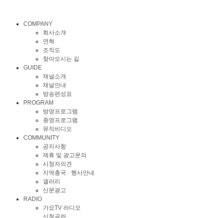
COMPANY
회사소개
연혁
조직도
찾아오시는 길
GUIDE
채널소개
채널안내
방송편성표
PROGRAM
방영프로그램
종영프로그램
뮤직비디오
COMMUNITY
공지사항
제휴 및 광고문의
시청자의견
지역총국 · 행사안내
갤러리
신문광고
RADIO
가요TV 라디오
신청곡란