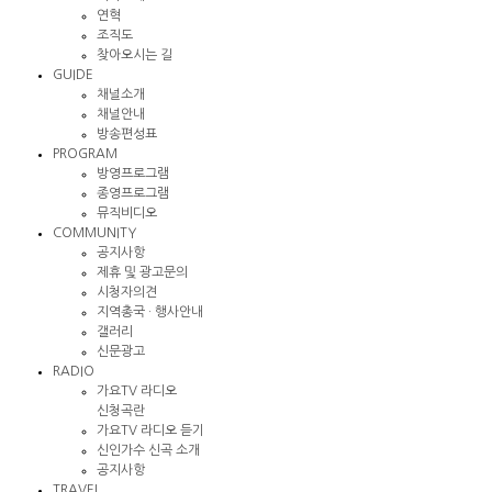
연혁
조직도
찾아오시는 길
GUIDE
채널소개
채널안내
방송편성표
PROGRAM
방영프로그램
종영프로그램
뮤직비디오
COMMUNITY
공지사항
제휴 및 광고문의
시청자의견
지역총국 · 행사안내
갤러리
신문광고
RADIO
가요TV 라디오
신청곡란
가요TV 라디오 듣기
신인가수 신곡 소개
공지사항
TRAVEL