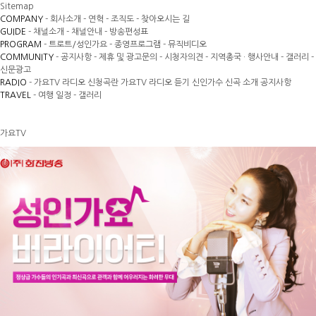
Sitemap
COMPANY
- 회사소개
- 연혁
- 조직도
- 찾아오시는 길
GUIDE
- 채널소개
- 채널안내
- 방송편성표
PROGRAM
- 트로트/성인가요
- 종영프로그램
- 뮤직비디오
COMMUNITY
- 공지사항
- 제휴 및 광고문의
- 시청자의견
- 지역총국 · 행사안내
- 갤러리
-
신문광고
RADIO
- 가요TV 라디오 신청곡란
가요TV 라디오 듣기
신인가수 신곡 소개
공지사항
TRAVEL
- 여행 일정
- 갤러리
가요TV