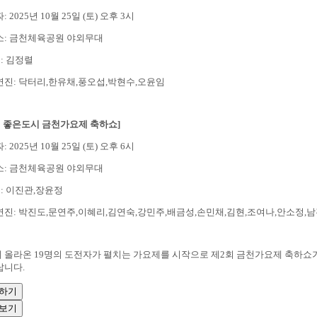
: 2025년 10월 25일 (토) 오후 3시
소: 금천체육공원 야외무대
C: 김정렬
연진: 닥터리,한유채,풍오섭,박현수,오윤임
회 좋은도시 금천가요제 축하쇼]
: 2025년 10월 25일 (토) 오후 6시
소: 금천체육공원 야외무대
C: 이진관,장윤정
연진: 박진도,문연주,이혜리,김연숙,강민주,배금성,손민채,김현,조여나,안소정,
 올라온 19명의 도전자가 펼치는 가요제를 시작으로 제2회 금천가요제 축하쇼
랍니다.
하기
보기