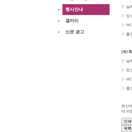
▷ 날짜
행사안내
▷ 장
갤러리
▷ M
신문 광고
▷ 출
[제2
▷ 날짜
▷ 장
▷ M
▷ 출
본선에
대 바
인쇄
목록