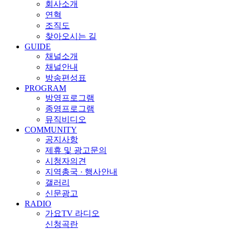
회사소개
연혁
조직도
찾아오시는 길
GUIDE
채널소개
채널안내
방송편성표
PROGRAM
방영프로그램
종영프로그램
뮤직비디오
COMMUNITY
공지사항
제휴 및 광고문의
시청자의견
지역총국 · 행사안내
갤러리
신문광고
RADIO
가요TV 라디오
신청곡란