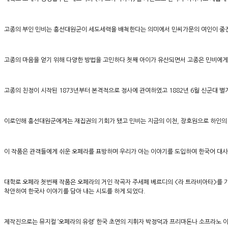
​고종의 부인 민비는 흥선대원군이 세도세력을 배척한다는 의미에서 민씨가문의 여인이 중전
​고종의 마음을 얻기 위해 다양한 방법을 고민하다 첫째 아이가 유산되면서 고종은 민비에게
​고종의 친정이 시작된 1873년부터 본격적으로 정사에 관여하였고 1882년 6월 신군대 
이로인해 흥선대원군에게는 재집권의 기회가 됐고 민비는 지금의 이천, 장호원으로 하인의 
​이 작품은 관객들에게 쉬운 오페라를 표방하며 우리가 아는 이야기를 도입하여 한국어 대
대학로 오페라 첫번째 작품은 오페라의 거인 작곡자 주세페 베르디의 <라 트라비아타>를 
착안하여 한국사 이야기를 담아 내는 시도를 하게 되었다.
제작진으로는 뮤지컬 ‘오페라의 유령’ 한국 초연의 지휘자 박정덕과 프리마돈나 소프라노 이