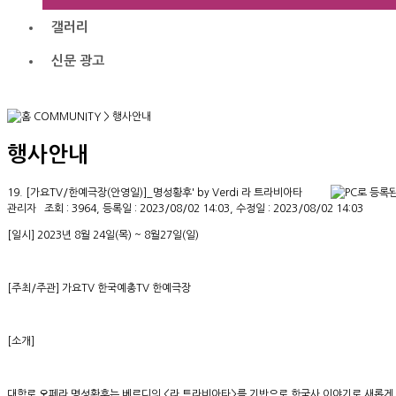
갤러리
신문 광고
COMMUNITY
>
행사안내
행사안내
19. [가요TV/한예극장(안영일)]_명성황후' by Verdi 라 트라비아타
관리자
조회 : 3964, 등록일 : 2023/08/02 14:03, 수정일 : 2023/08/02 14:03
[일시] 2023년 8월 24일(목) ~ 8월27일(일)
[주최/주관] 가요TV 한국예총TV 한예극장
[소개]
대학로 오페라 명성황후는 베르디의 <라 트라비아타>를 기반으로 한국사 이야기로 새롭게