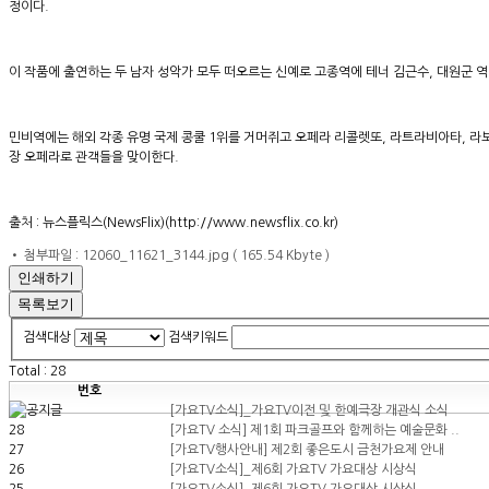
정이다.
이 작품에 출연하는 두 남자 성악가 모두 떠오르는 신예로 고종역에 테너 김근수, 대원군 
​민비역에는 해외 각종 유명 국제 콩쿨 1위를 거머쥐고 오페라 리콜렛또, 라트라비아타, 
장 오페라로 관객들을 맞이한다.
출처 : 뉴스플릭스(NewsFlix)(http://www.newsflix.co.kr)
• 첨부파일 : 12060_11621_3144.jpg ( 165.54 Kbyte )
인쇄하기
목록보기
검색대상
검색키워드
Total :
28
번호
[가요TV소식]_가요TV이전 및 한예극장 개관식 소식
28
[가요TV 소식] 제1회 파크골프와 함께하는 예술문화 ..
27
[가요TV행사안내] 제2회 좋은도시 금천가요제 안내
26
[가요TV소식]_제6회 가요TV 가요대상 시상식
25
[가요TV소식]_제6회 가요TV 가요대상 시상식