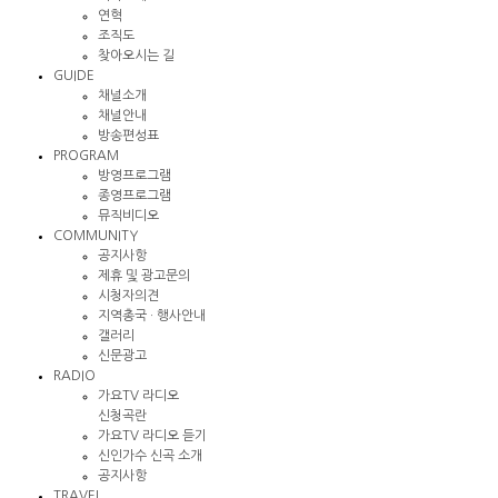
연혁
조직도
찾아오시는 길
GUIDE
채널소개
채널안내
방송편성표
PROGRAM
방영프로그램
종영프로그램
뮤직비디오
COMMUNITY
공지사항
제휴 및 광고문의
시청자의견
지역총국 · 행사안내
갤러리
신문광고
RADIO
가요TV 라디오
신청곡란
가요TV 라디오 듣기
신인가수 신곡 소개
공지사항
TRAVEL