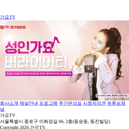
가요TV
회사소개
채널안내
프로그램
주간편성표
시청자의견
유튜브채
널
가요TV
서울특별시 종로구 이화장길 66, 2층(동숭동, 동진빌딩)
Copyright 2026 가요TV.