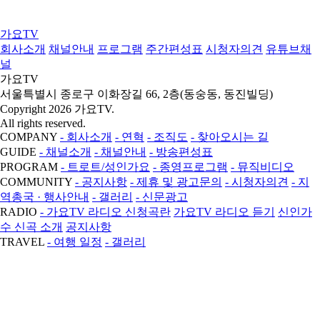
가요TV
회사소개
채널안내
프로그램
주간편성표
시청자의견
유튜브채
널
가요TV
서울특별시 종로구 이화장길 66, 2층(동숭동, 동진빌딩)
Copyright 2026 가요TV.
All rights reserved.
COMPANY
- 회사소개
- 연혁
- 조직도
- 찾아오시는 길
GUIDE
- 채널소개
- 채널안내
- 방송편성표
PROGRAM
- 트로트/성인가요
- 종영프로그램
- 뮤직비디오
COMMUNITY
- 공지사항
- 제휴 및 광고문의
- 시청자의견
- 지
역총국 · 행사안내
- 갤러리
- 신문광고
RADIO
- 가요TV 라디오 신청곡란
가요TV 라디오 듣기
신인가
수 신곡 소개
공지사항
TRAVEL
- 여행 일정
- 갤러리