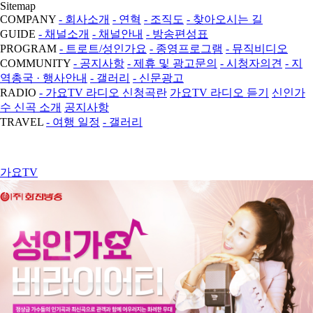
Sitemap
COMPANY
- 회사소개
- 연혁
- 조직도
- 찾아오시는 길
GUIDE
- 채널소개
- 채널안내
- 방송편성표
PROGRAM
- 트로트/성인가요
- 종영프로그램
- 뮤직비디오
COMMUNITY
- 공지사항
- 제휴 및 광고문의
- 시청자의견
- 지
역총국 · 행사안내
- 갤러리
- 신문광고
RADIO
- 가요TV 라디오 신청곡란
가요TV 라디오 듣기
신인가
수 신곡 소개
공지사항
TRAVEL
- 여행 일정
- 갤러리
가요TV