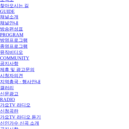
찾아오시는 길
GUIDE
채널소개
채널안내
방송편성표
PROGRAM
방영프로그램
종영프로그램
뮤직비디오
COMMUNITY
공지사항
제휴 및 광고문의
시청자의견
지역총국 · 행사안내
갤러리
신문광고
RADIO
가요TV 라디오
신청곡란
가요TV 라디오 듣기
신인가수 신곡 소개