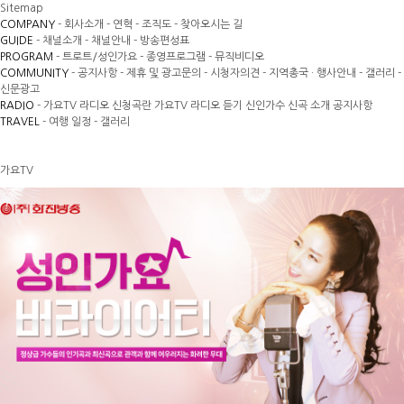
Sitemap
COMPANY
- 회사소개
- 연혁
- 조직도
- 찾아오시는 길
GUIDE
- 채널소개
- 채널안내
- 방송편성표
PROGRAM
- 트로트/성인가요
- 종영프로그램
- 뮤직비디오
COMMUNITY
- 공지사항
- 제휴 및 광고문의
- 시청자의견
- 지역총국 · 행사안내
- 갤러리
-
신문광고
RADIO
- 가요TV 라디오 신청곡란
가요TV 라디오 듣기
신인가수 신곡 소개
공지사항
TRAVEL
- 여행 일정
- 갤러리
가요TV