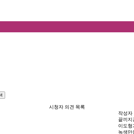
색
시청자 의견 목록
작성자
끝끼지
이도형
녹색만