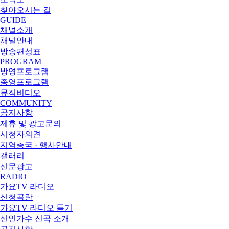
찾아오시는 길
GUIDE
채널소개
채널안내
방송편성표
PROGRAM
방영프로그램
종영프로그램
뮤직비디오
COMMUNITY
공지사항
제휴 및 광고문의
시청자의견
지역총국 · 행사안내
갤러리
신문광고
RADIO
가요TV 라디오
신청곡란
가요TV 라디오 듣기
신인가수 신곡 소개