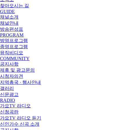
찾아오시는 길
GUIDE
채널소개
채널안내
방송편성표
PROGRAM
방영프로그램
종영프로그램
뮤직비디오
COMMUNITY
공지사항
제휴 및 광고문의
시청자의견
지역총국 · 행사안내
갤러리
신문광고
RADIO
가요TV 라디오
신청곡란
가요TV 라디오 듣기
신인가수 신곡 소개