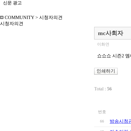
신문 광고
COMMUNITY
>
시청자의견
시청자의견
mc사회자
이화연
쇼쇼쇼 시즌2 엠
인쇄하기
Total :
56
번호
방송시청
66