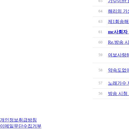
가수이란 
65
해리의 가
64
제1회송
63
mc사회자
61
Re.방송
60
여보사랑
59
약속도없
58
노래가수
57
방송 시청
56
개인정보취급방침
이메일무단수집거부