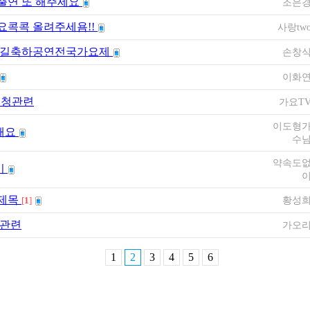
출연 또 해주세요
조은
요콕콕 올려주세욤!!
사랑tw
해길축하공연전국가요제
손창
이화
 시청관련
가요T
이도형
해요
수
약속도
이
 제목
황성
[
1
]
 관련
가오
1
2
3
4
5
6