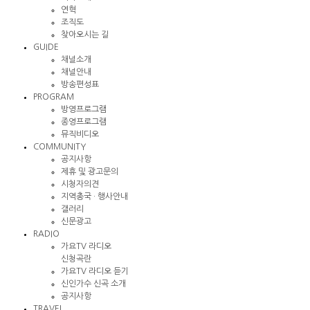
연혁
조직도
찾아오시는 길
GUIDE
채널소개
채널안내
방송편성표
PROGRAM
방영프로그램
종영프로그램
뮤직비디오
COMMUNITY
공지사항
제휴 및 광고문의
시청자의견
지역총국 · 행사안내
갤러리
신문광고
RADIO
가요TV 라디오
신청곡란
가요TV 라디오 듣기
신인가수 신곡 소개
공지사항
TRAVEL