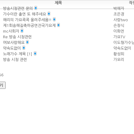
제목
작
방송시청관련 문의
박해자
가수이란 출연 또 해주세요
조은경
해리의 가요콕콕 올려주세욤!!
사랑two
제1회송해길축하공연전국가요제
손창식
mc사회자
이화연
Re.방송 시청관련
가요TV
여보사랑해요
이도형가수
약속도없이
약속도없이
노래가수 제목
[
1
]
황성희
방송 시청 관련
가오리
5
6
기