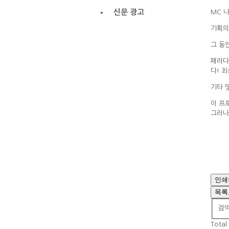
신문 광고
MC 
기획의
그 동
패러다
다! 
기타 
이 프
그러나
인쇄
목록
검
Total