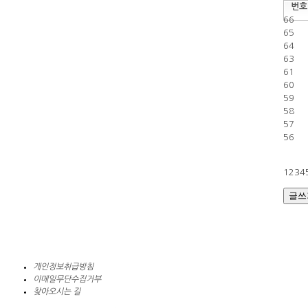
번호
66
65
64
63
61
60
59
58
57
56
1
2
3
4
글쓰
개인정보취급방침
이메일무단수집거부
찾아오시는 길