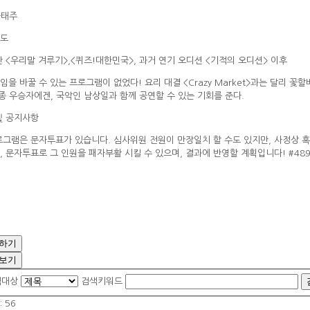
나태주
도
안 <우리말 겨루기>,<퀴즈!대한민국>, 과거 연기 오디션 <기적의 오디션> 이후
임을 바꿀 수 있는 프로그램이 없었다! 요리 대결 <Crazy Market>과는 달리 
최종 우승자에겐, 국악인 남상일과 함께 공연할 수 있는 기회를 준다.
및 공지사항
로그램은 문자투표가 있습니다. 심사위원 전원이 만장일치 할 수도 있지만, 사정상 
, 문자투표로 그 인원을 패자부활 시킬 수 있으며, 결과에 반영할 계획입니다! #489
하기
보기
색대상
검색키워드
 :
56