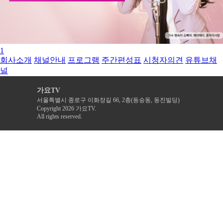
1
회사소개
채널안내
프로그램
주간편성표
시청자의견
유튜브채
널
가요TV
서울특별시 종로구 이화장길 66, 2층(동숭동, 동진빌딩)
Copyright 2026 가요TV.
All rights reserved.