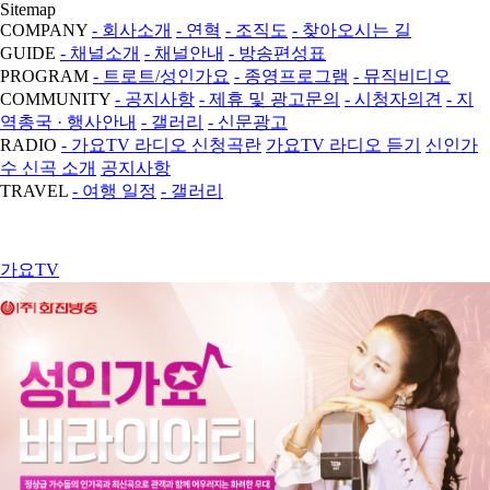
Sitemap
COMPANY
- 회사소개
- 연혁
- 조직도
- 찾아오시는 길
GUIDE
- 채널소개
- 채널안내
- 방송편성표
PROGRAM
- 트로트/성인가요
- 종영프로그램
- 뮤직비디오
COMMUNITY
- 공지사항
- 제휴 및 광고문의
- 시청자의견
- 지
역총국 · 행사안내
- 갤러리
- 신문광고
RADIO
- 가요TV 라디오 신청곡란
가요TV 라디오 듣기
신인가
수 신곡 소개
공지사항
TRAVEL
- 여행 일정
- 갤러리
가요TV