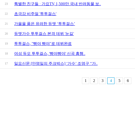
특별한 친구들 · 가요TV, 1,500만 국내 반려동물 보..
23
초극강 비주얼 '투투걸스'
22
가을을 품은 유려한 듀엣 ‘투투걸스’
21
듀엣가수 투투걸스 본격 데뷔 '눈길'
20
투투걸스, "빵야 빵야"로 데뷔완료
19
여성 듀오 투투걸스, '빵야빵야' 신곡 흥행..
18
일요신문 [안영일의 주크박스] ‘가수’ 조영구 “가..
17
1
2
3
4
5
6