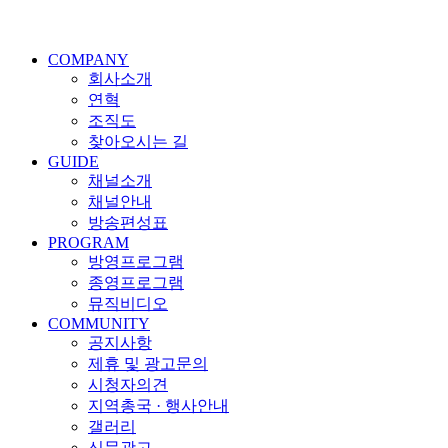
COMPANY
회사소개
연혁
조직도
찾아오시는 길
GUIDE
채널소개
채널안내
방송편성표
PROGRAM
방영프로그램
종영프로그램
뮤직비디오
COMMUNITY
공지사항
제휴 및 광고문의
시청자의견
지역총국 · 행사안내
갤러리
신문광고