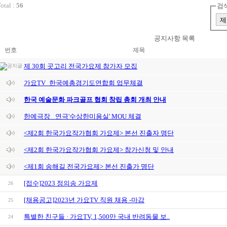
otal :
56
검색
공지사항 목록
번호
제목
제 30회 곳고리 전국가요제 참가자 모집
가요TV_한국예총경기도연합회 업무체결
한국 예술문화 파크골프 협회 창립 총회 개최 안내
한예극장 _연극'수상한미용실' MOU 체결
<제2회 한국가요작가협회 가요제> 본선 진출자 명단
<제2회 한국가요작가협회 가요제> 참가신청 및 안내
<제1회 송해길 전국가요제> 본선 진출가 명단
[접수]2023 정의송 가요제
26
[채용공고]2023년 가요TV 직원 채용 -마감
25
특별한 친구들 · 가요TV, 1,500만 국내 반려동물 보..
24