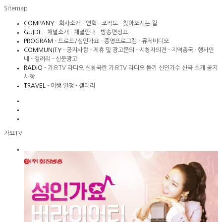
Sitemap
COMPANY
- 회사소개
- 연혁
- 조직도
- 찾아오시는 길
GUIDE
- 채널소개
- 채널안내
- 방송편성표
PROGRAM
- 트로트/성인가요
- 종영프로그램
- 뮤직비디오
COMMUNITY
- 공지사항
- 제휴 및 광고문의
- 시청자의견
- 지역총국 · 행사안
내
- 갤러리
- 신문광고
RADIO
- 가요TV 라디오 신청곡란
가요TV 라디오 듣기
신인가수 신곡 소개
공지
사항
TRAVEL
- 여행 일정
- 갤러리
가요TV