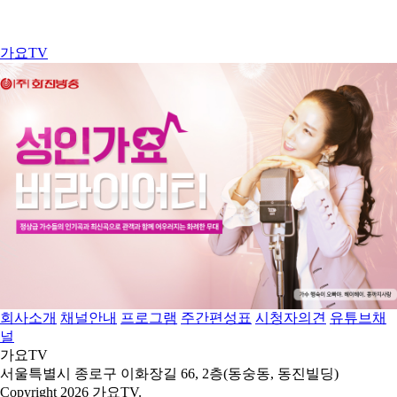
가요TV
회사소개
채널안내
프로그램
주간편성표
시청자의견
유튜브채
널
가요TV
서울특별시 종로구 이화장길 66, 2층(동숭동, 동진빌딩)
Copyright 2026 가요TV.