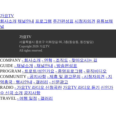
가요TV
회사소개
채널안내
프로그램
주간편성표
시청자의견
유튜브채
널
가요TV
서울특별시 종로구 이화장길 66, 2층(동숭동, 동진빌딩)
Copyright 2026 가요TV.
All rights reserved.
COMPANY
- 회사소개
- 연혁
- 조직도
- 찾아오시는 길
GUIDE
- 채널소개
- 채널안내
- 방송편성표
PROGRAM
- 트로트/성인가요
- 종영프로그램
- 뮤직비디오
COMMUNITY
- 공지사항
- 제휴 및 광고문의
- 시청자의견
- 지
역총국 · 행사안내
- 갤러리
- 신문광고
RADIO
- 가요TV 라디오 신청곡란
가요TV 라디오 듣기
신인가
수 신곡 소개
공지사항
TRAVEL
- 여행 일정
- 갤러리