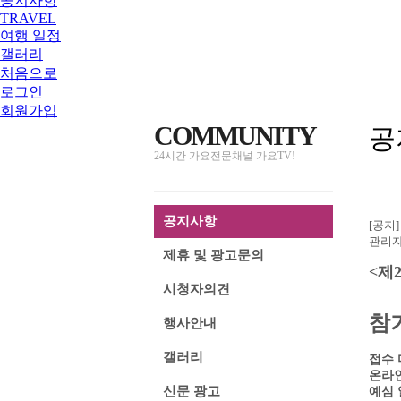
공지사항
TRAVEL
여행 일정
갤러리
처음으로
로그인
회원가입
COMMUNITY
공
24시간 가요전문채널 가요TV!
공지사항
[공지
관리자 
제휴 및 광고문의
<제
시청자의견
참
행사안내
갤러리
접수 마
온라인
신문 광고
예심 일