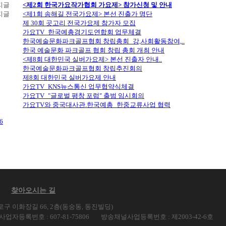
<제2회 한국가요작가협회 가요제> 참가신청 및 안내
<제1회 송해길 전국가요제> 본선 진출가 명단
제 30회 곳고리 전국가요제 참가자 모집
가요TV_한국예총경기도연합회 업무체결
한국예술문화파크골프협회 창립총회_강,사회활동참여,..
한국 예술문화 파크골프 협회 창립 총회 개최 안내
<제8회 대한민국 실버가요제> 본선 진출자 안내..
한국예술문화파크골프협회 창립추진회의
제8회 대한민국 실버가요제 안내
가요TV_KNS뉴스통신 업무협약식체결
가요TV_"글로벌 평창 포럼" 출범 임시회의
가요TV와 중국대사관.한국예총_한중교류사업 협력
6
찾아오시는 길
구 이화장길 66, 2층(동숭동, 동진빌딩)
사업자등록번호 : 607-81-75806
방송채널사업등록번호 : 제2003-42-6호