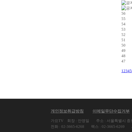
56
55
54
53
52
51
50
49
48
47
1
2
3
4
5
개인정보취급방침
이메일무단수집거부
가요TV
회장 : 안영일
주소 : 서울특별시 종로
전화 : 02-3665-6268
팩스 : 02-3665-6269