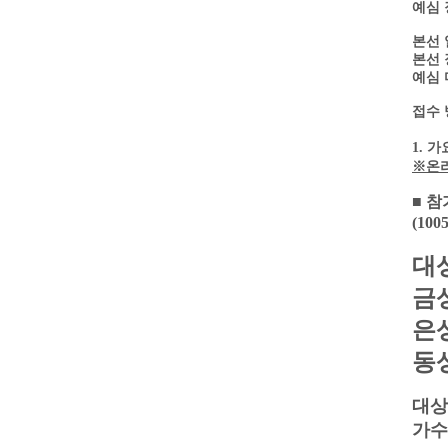
예심 
본선 일
본선 
예심 마
접수 
1. 
※온라
■ 
(10
대상
금상
은상
동상
대상
가수