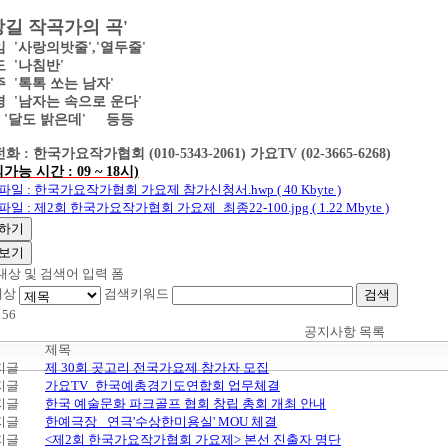
상길 작곡가의 곡'
 '사랑의밧줄','
열두줄'
 '나침반'
 '톡톡 쏘는 남자'
 '남자는 속으로 운다'
 '달도 밝은데' 등등
 : 한국가요작가협회 (010-5343-2061) 가요TV (02-3665-6268)
가능 시간 : 09 ~ 18시)
파일 : 한국가요작가협회 가요제 참가신청서.hwp ( 40 Kbyte )
파일 : 제2회 한국가요작가협회 가요제_최종22-100.jpg ( 1.22 Mbyte )
하기
보기
대상 및 검색어 입력 폼
대상
검색키워드
검색
:
56
공지사항 목록
제목
제 30회 곳고리 전국가요제 참가자 모집
가요TV_한국예총경기도연합회 업무체결
한국 예술문화 파크골프 협회 창립 총회 개최 안내
한예극장 _연극'수상한미용실' MOU 체결
<제2회 한국가요작가협회 가요제> 본선 진출자 명단