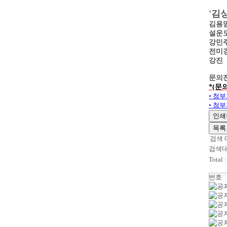
'김
김용임
설운도
강민주
전미경
강진
문의전화
*(문의
• 첨부
• 첨부
인쇄
목록
검색 
검색
Total 
번호