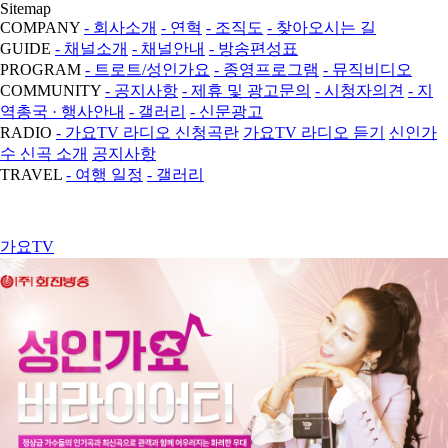
Sitemap
COMPANY
- 회사소개
- 연혁
- 조직도
- 찾아오시는 길
GUIDE
- 채널소개
- 채널안내
- 방송편성표
PROGRAM
- 트로트/성인가요
- 종영프로그램
- 뮤직비디오
COMMUNITY
- 공지사항
- 제휴 및 광고문의
- 시청자의견
- 지
역총국 · 행사안내
- 갤러리
- 신문광고
RADIO
- 가요TV 라디오 신청곡란
가요TV 라디오 듣기
신인가
수 신곡 소개
공지사항
TRAVEL
- 여행 일정
- 갤러리
가요TV