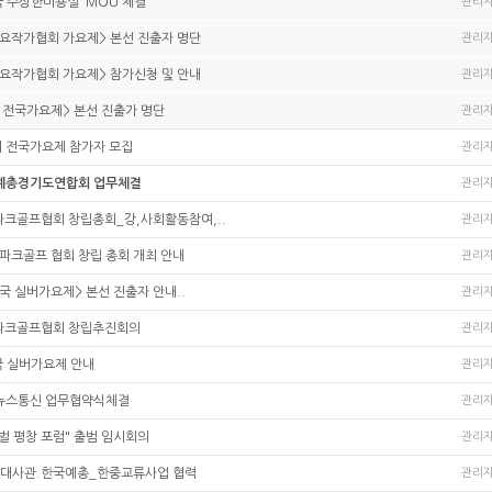
'수상한미용실' MOU 체결
관리
가요작가협회 가요제> 본선 진출자 명단
관리
가요작가협회 가요제> 참가신청 및 안내
관리
 전국가요제> 본선 진출가 명단
관리
리 전국가요제 참가자 모집
관리
예총경기도연합회 업무체결
관리
크골프협회 창립총회_강,사회활동참여,..
관리
파크골프 협회 창립 총회 개최 안내
관리
국 실버가요제> 본선 진출자 안내..
관리
파크골프협회 창립추진회의
관리
국 실버가요제 안내
관리
S뉴스통신 업무협약식체결
관리
벌 평창 포럼" 출범 임시회의
관리
국대사관.한국예총_한중교류사업 협력
관리