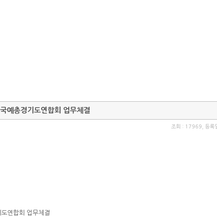
_한국예총경기도연합회 업무체결
조회 : 17969, 등록일
기도연합회 업무체결