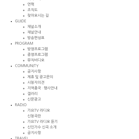
연혁
조직도
찾아오시는 길
GUIDE
채널소개
채널안내
방송편성표
PROGRAM
방영프로그램
종영프로그램
뮤직비디오
COMMUNITY
공지사항
제휴 및 광고문의
시청자의견
지역총국 · 행사안내
갤러리
신문광고
RADIO
가요TV 라디오
신청곡란
가요TV 라디오 듣기
신인가수 신곡 소개
공지사항
TRAVEL