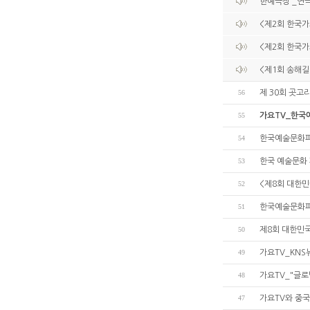
한예극장 _연극
<제2회 한국
<제2회 한국
<제1회 송해길
56
제 30회 곳고
55
가요TV_한국
54
한국예술문화파
53
한국 예술문화 
52
<제8회 대한민
51
한국예술문화
50
제8회 대한민
49
가요TV_KN
48
가요TV_"글로
47
가요TV와 중