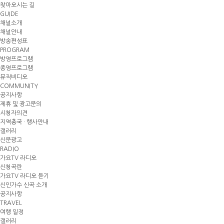
찾아오시는 길
GUIDE
채널소개
채널안내
방송편성표
PROGRAM
방영프로그램
종영프로그램
뮤직비디오
COMMUNITY
공지사항
제휴 및 광고문의
시청자의견
지역총국 · 행사안내
갤러리
신문광고
RADIO
가요TV 라디오
신청곡란
가요TV 라디오 듣기
신인가수 신곡 소개
공지사항
TRAVEL
여행 일정
갤러리