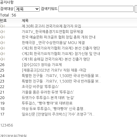
공지사항
검색대상
검색키워드
Total :
56
번호
제목
제 30회 곳고리 전국가요제 참가자 모집
가요TV_한국예총경기도연합회 업무체결
한국 예술문화 파크골프 협회 창립 총회 개최 안내
한예극장 _연극'수상한미용실' MOU 체결
<제2회 한국가요작가협회 가요제> 본선 진출자 명단
<제2회 한국가요작가협회 가요제> 참가신청 및 안내
<제1회 송해길 전국가요제> 본선 진출가 명단
26
[접수]2023 정의송 가요제
25
[채용공고]2023년 가요TV 직원 채용 -마감
24
특별한 친구들 · 가요TV, 1,500만 국내 반려동물 보..
23
특별한 친구들 · 가요TV, 1,500만 국내 반려동물 보..
22
초극강 비주얼 '투투걸스'
21
가을을 품은 유려한 듀엣 ‘투투걸스’
20
듀엣가수 투투걸스 본격 데뷔 '눈길'
19
투투걸스, "빵야 빵야"로 데뷔완료
18
여성 듀오 투투걸스, '빵야빵야' 신곡 흥행..
17
일요신문 [안영일의 주크박스] ‘가수’ 조영구 “가..
1
2
3
4
5
6
개인정보취급방침