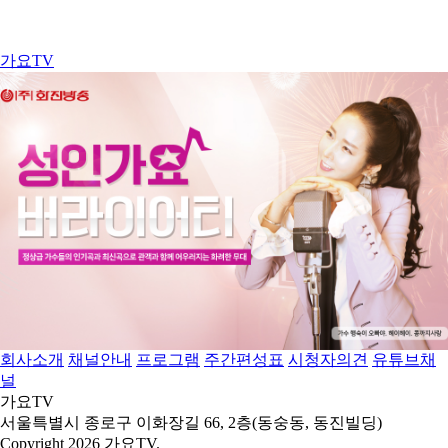
가요TV
회사소개
채널안내
프로그램
주간편성표
시청자의견
유튜브채
널
가요TV
서울특별시 종로구 이화장길 66, 2층(동숭동, 동진빌딩)
Copyright 2026 가요TV.