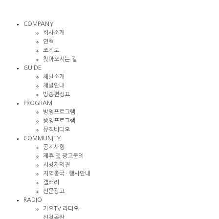
COMPANY
회사소개
연혁
조직도
찾아오시는 길
GUIDE
채널소개
채널안내
방송편성표
PROGRAM
방영프로그램
종영프로그램
뮤직비디오
COMMUNITY
공지사항
제휴 및 광고문의
시청자의견
지역총국 · 행사안내
갤러리
신문광고
RADIO
가요TV 라디오
신청곡란