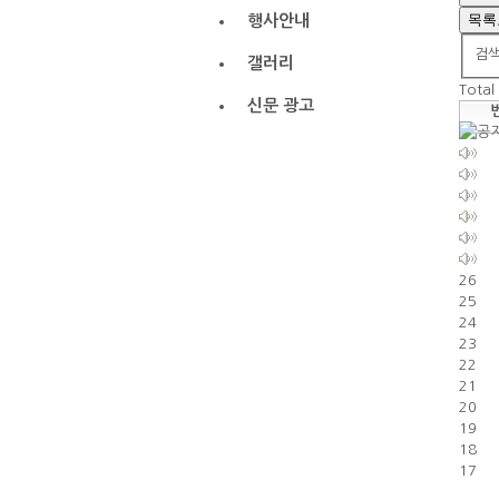
목록
행사안내
검
갤러리
Total
신문 광고
26
25
24
23
22
21
20
19
18
17