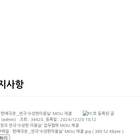
지사항
] 한예극장 _연극'수상한미용실' MOU 체결
(admin)
조회 : 34428, 등록일 : 2024/12/20 18:12
장과 연극'수상한 미용실' 업무협력 MOU 채결
파일 : 한예극장 _연극'수상한미용실' MOU 체결.jpg ( 389.52 Kbyte )
하기