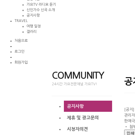
가요TV 라디오 듣기
신인가수 신곡 소개
공지사항
TRAVEL
여행 일정
갤러리
처음으로
로그인
회원가입
COMMUNITY
공
24시간 가요전문채널 가요TV!
공지사항
[공지
관리자 
제휴 및 광고문의
한예극
• 첨부
시청자의견
인쇄