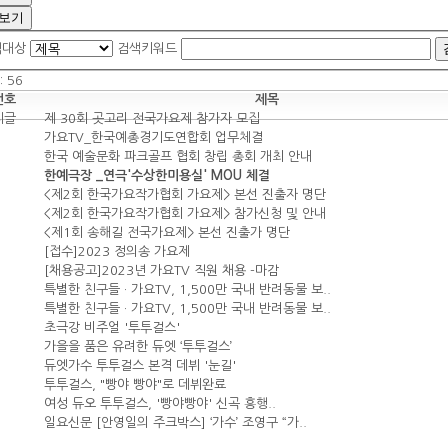
보기
색대상
검색키워드
 :
56
번호
제목
제 30회 곳고리 전국가요제 참가자 모집
가요TV_한국예총경기도연합회 업무체결
한국 예술문화 파크골프 협회 창립 총회 개최 안내
한예극장 _연극'수상한미용실' MOU 체결
<제2회 한국가요작가협회 가요제> 본선 진출자 명단
<제2회 한국가요작가협회 가요제> 참가신청 및 안내
<제1회 송해길 전국가요제> 본선 진출가 명단
[접수]2023 정의송 가요제
[채용공고]2023년 가요TV 직원 채용 -마감
특별한 친구들 · 가요TV, 1,500만 국내 반려동물 보..
특별한 친구들 · 가요TV, 1,500만 국내 반려동물 보..
초극강 비주얼 '투투걸스'
가을을 품은 유려한 듀엣 ‘투투걸스’
듀엣가수 투투걸스 본격 데뷔 '눈길'
투투걸스, "빵야 빵야"로 데뷔완료
여성 듀오 투투걸스, '빵야빵야' 신곡 흥행..
일요신문 [안영일의 주크박스] ‘가수’ 조영구 “가..