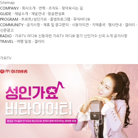
Sitemap
COMPANY
- 회사소개
- 연혁
- 조직도
- 찾아오시는 길
GUIDE
- 채널소개
- 채널안내
- 방송편성표
PROGRAM
- 트로트/성인가요
- 종영프로그램
- 뮤직비디오
COMMUNITY
- 공지사항
- 제휴 및 광고문의
- 시청자의견
- 지역총국 · 행사안내
- 갤러리
-
신문광고
RADIO
- 가요TV 라디오 신청곡란
가요TV 라디오 듣기
신인가수 신곡 소개
공지사항
TRAVEL
- 여행 일정
- 갤러리
가요TV