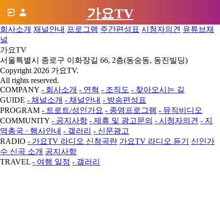
가요TV
회사소개
채널안내
프로그램
주간편성표
시청자의견
유튜브채
널
가요TV
서울특별시 종로구 이화장길 66, 2층(동숭동, 동진빌딩)
Copyright 2026 가요TV.
All rights reserved.
COMPANY
- 회사소개
- 연혁
- 조직도
- 찾아오시는 길
GUIDE
- 채널소개
- 채널안내
- 방송편성표
PROGRAM
- 트로트/성인가요
- 종영프로그램
- 뮤직비디오
COMMUNITY
- 공지사항
- 제휴 및 광고문의
- 시청자의견
- 지
역총국 · 행사안내
- 갤러리
- 신문광고
RADIO
- 가요TV 라디오 신청곡란
가요TV 라디오 듣기
신인가
수 신곡 소개
공지사항
TRAVEL
- 여행 일정
- 갤러리