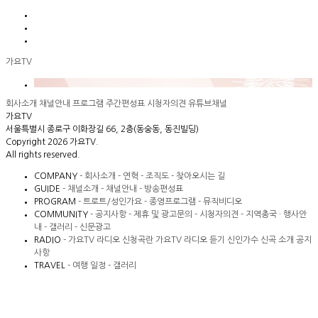
가요TV
회사소개
채널안내
프로그램
주간편성표
시청자의견
유튜브채널
가요TV
서울특별시 종로구 이화장길 66, 2층(동숭동, 동진빌딩)
Copyright 2026 가요TV.
All rights reserved.
COMPANY
- 회사소개
- 연혁
- 조직도
- 찾아오시는 길
GUIDE
- 채널소개
- 채널안내
- 방송편성표
PROGRAM
- 트로트/성인가요
- 종영프로그램
- 뮤직비디오
COMMUNITY
- 공지사항
- 제휴 및 광고문의
- 시청자의견
- 지역총국 · 행사안
내
- 갤러리
- 신문광고
RADIO
- 가요TV 라디오 신청곡란
가요TV 라디오 듣기
신인가수 신곡 소개
공지
사항
TRAVEL
- 여행 일정
- 갤러리