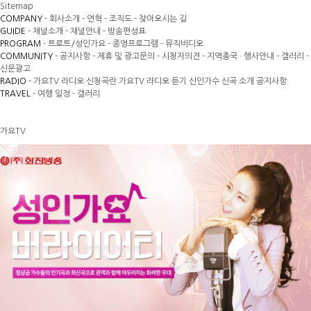
Sitemap
COMPANY
- 회사소개
- 연혁
- 조직도
- 찾아오시는 길
GUIDE
- 채널소개
- 채널안내
- 방송편성표
PROGRAM
- 트로트/성인가요
- 종영프로그램
- 뮤직비디오
COMMUNITY
- 공지사항
- 제휴 및 광고문의
- 시청자의견
- 지역총국 · 행사안내
- 갤러리
-
신문광고
RADIO
- 가요TV 라디오 신청곡란
가요TV 라디오 듣기
신인가수 신곡 소개
공지사항
TRAVEL
- 여행 일정
- 갤러리
가요TV