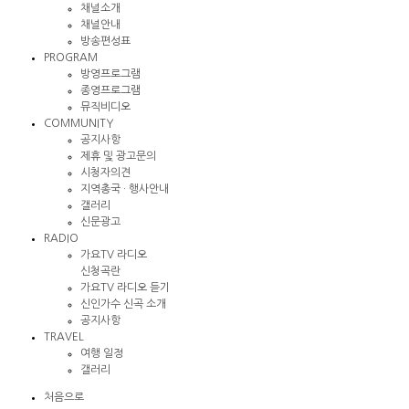
채널소개
채널안내
방송편성표
PROGRAM
방영프로그램
종영프로그램
뮤직비디오
COMMUNITY
공지사항
제휴 및 광고문의
시청자의견
지역총국 · 행사안내
갤러리
신문광고
RADIO
가요TV 라디오
신청곡란
가요TV 라디오 듣기
신인가수 신곡 소개
공지사항
TRAVEL
여행 일정
갤러리
처음으로