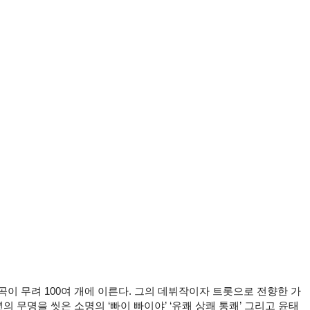
곡이 무려 100여 개에 이른다. 그의 데뷔작이자 트롯으로 전향한 가
0년의 무명을 씻은 소명의 ‘빠이 빠이야’ ‘유쾌 상쾌 통쾌’ 그리고 윤태