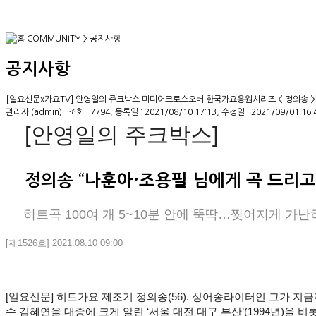
COMMUNITY
>
공지사항
공지사항
[일요신문x가요TV] 안영일의 쥬크박스 미디어크로스오버 한국가요응원시리즈 < 정의송 
관리자 (admin)
조회 : 7794, 등록일 : 2021/08/10 17:13, 수정일 : 2021/09/01 16:
   [안영일의 주크박스] 
정의송 “나훈아·조용필 님에게 곡 드리고
     히트곡 100여 개 5~10분 안에 뚝딱…찢어지게 
[제1526호] 2021.08.10 09:00
[일요신문] 히트가요 제조기 정의송(56). 싱어송라이터인 그가 지금
수 김혜연을 대중에 크게 알린 ‘서울 대전 대구 부산’(1994년)을 비롯